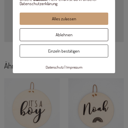
Datenschutzerklärung
tief
Inkl. Lederband zum Aufhängen
Material: Pappelholz, 3mm
Alles zulassen
Bitte bei der Bestellung den Wunschnamen angeben
Lieferzeit: 5 Werktage
Ablehnen
Einzeln bestätigen
Ähnliche Produkte
|
Datenschutz
Impressum