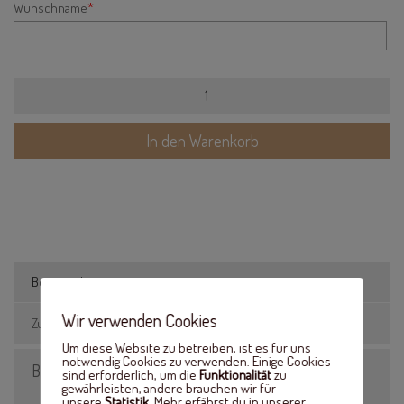
Wunschname
*
Holzschild
mit
Wunschnamen
3D
In den Warenkorb
Menge
Beschreibung
Wir verwenden Cookies
Zusätzliche Informationen
Um diese Website zu betreiben, ist es für uns
notwendig Cookies zu verwenden. Einige Cookies
Beschreibung
sind erforderlich, um die
Funktionalität
zu
gewährleisten, andere brauchen wir für
unsere
Statistik
. Mehr erfährst du in unserer
Der Name wird auf dem Holzschild angebracht und ist 3mm