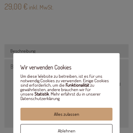
29,00
€
inkl. MwSt.
Beschreibung
Beschreibung
Wir verwenden Cookies
Um diese Website zu betreiben, ist es für uns
Durchmesser: 20cm
notwendig Cookies zu verwenden. Einige Cookies
Der Name wird gestaltet und als Kontur aus dem Holzschild
sind erforderlich, um die
Funktionalität
zu
gewährleisten, andere brauchen wir für
ausgeschnitten.
unsere
Statistik
. Mehr erfährst du in unserer
Bitte bei der Bestellung den Wunschnamen angeben
Datenschutzerklärung
Inkl. Lederband zum Aufhängen
Material: Pappelholz, 3mm
Alles zulassen
Lieferzeit: 5 Werktage
Ablehnen