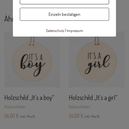
Einzeln bestätigen
Ähnliche Produkte
|
Datenschutz
Impressum
Holzschild „It’s a boy“
Holzschild „It’s a girl“
Holzschilder
Holzschilder
24,00
€
24,00
€
inkl. MwSt.
inkl. MwSt.