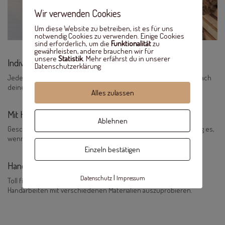
Wir verwenden Cookies
Um diese Website zu betreiben, ist es für uns
notwendig Cookies zu verwenden. Einige Cookies
sind erforderlich, um die
Funktionalität
zu
gewährleisten, andere brauchen wir für
unsere
Statistik
. Mehr erfährst du in unserer
Individuell
Datenschutzerklärung
Jedes Produkt ist ein Einzelstück und wird individuell für dich, nach
deinen Wünschen u
nd Vorstellungen, gestaltet.
Alles zulassen
Mit Herz
Ablehnen
Geschenke, die von Herzen kommen sind die schönsten. Ich mag es,
wenn Dinge eine persönliche, ganz individuelle Note haben.
Einzeln bestätigen
Handgemacht
|
Datenschutz
Impressum
Toll finde ich, Dinge selbst herzustellen und
immer wieder neue
Handarbeiten mit verschiedenen Materialien auszuprobieren.