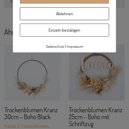
der Blumen oder der Farbe geben.
Ablehnen
Ähnliche Produkte
Einzeln bestätigen
|
Datenschutz
Impressum
Trockenblumen Kranz
Trockenblumen Kranz
30cm – Boho Black
25cm – Boho mit
Schriftzug
Kränze & Trockenblumen
,