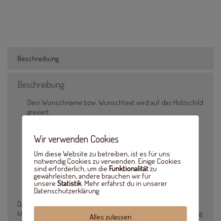
Beschreibung
Beschreibung
Dein Wunschname bzw. Wunschtext wird auf das Holzschild
graviert.
Durchmesser des Kranzes: 25cm
Durchmesser des Schildes: 15cm
Wir verwenden Cookies
Inkl. Kordel zum Aufhängen
Um diese Website zu betreiben, ist es für uns
Material: Trockenblumen, Jute, Pappelholz 3mm
notwendig Cookies zu verwenden. Einige Cookies
Bitte bei der Bestellung den Wunschnamen bzw.
sind erforderlich, um die
Funktionalität
zu
gewährleisten, andere brauchen wir für
Wunschtext angeben
unsere
Statistik
. Mehr erfährst du in unserer
Lieferzeit: 10 Werktage
Datenschutzerklärung
Das Produkt ist handgemacht und ein Unikat, deshalb kann es
kleinere Abweichungen bei Gestaltung, der Zusammensetzung
Alles zulassen