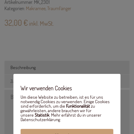
Artikelnummer:
MK_2301
Kategorien:
Makramee
,
Traumfänger
32,00
€
inkl. MwSt.
Beschreibung
Zusätzliche Informationen
Wir verwenden Cookies
Beschreibung
Um diese Website zu betreiben, ist es für uns
notwendig Cookies zu verwenden. Einige Cookies
sind erforderlich, um die
Funktionalität
zu
Durchmesser des Metallrings: 15cm
gewährleisten, andere brauchen wir für
Länge des gesamten Kranzes: ca. 30cm
unsere
Statistik
. Mehr erfährst du in unserer
Datenschutzerklärung
Der individuelle Name wird ausgeschnitten; bitte bei der
Bestellung den gewünschten Namen angeben