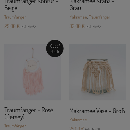
Traumfänger Kontur –
Makramee Kranz –
Beige
Grau
Traumfänger
Makramee
,
Traumfänger
29,00
€
32,00
€
inkl. MwSt.
inkl. MwSt.
Out of
stock
Traumfänger – Rosé
Makramee Vase – Groß
(Jersey)
Makramee
Traumfänger
24,00
€
inkl. MwSt.